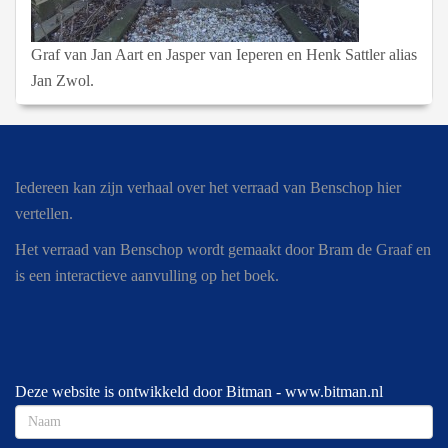
Graf van Jan Aart en Jasper van Ieperen en Henk Sattler alias
Jan Zwol.
Iedereen kan zijn verhaal over het verraad van Benschop hier
vertellen.
Het verraad van Benschop wordt gemaakt door Bram de Graaf en
is een interactieve aanvulling op het boek.
Deze website is ontwikkeld door Bitman -
www.bitman.nl