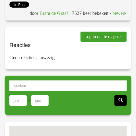
door
Bram de Graaf
· 7527 keer bekeken
·
bewerk
Log in om te reageren
Reacties
Geen reacties aanwezig
-