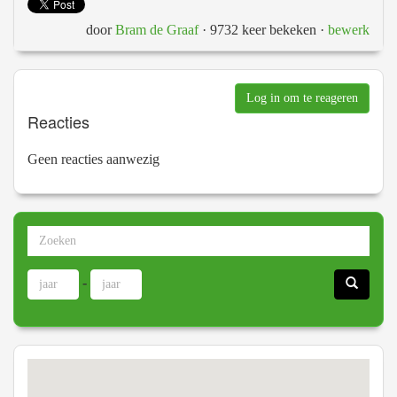
door
Bram de Graaf
· 9732 keer bekeken
·
bewerk
Log in om te reageren
Reacties
Geen reacties aanwezig
-